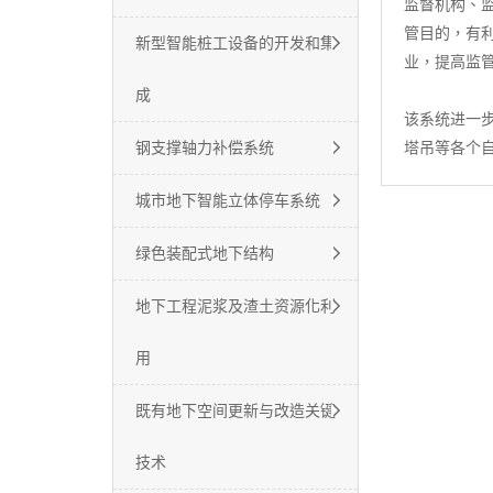
监督机构、
管目的，有
新型智能桩工设备的开发和集
业，提高监
成
该系统进一
钢支撑轴力补偿系统
塔吊等各个
城市地下智能立体停车系统
绿色装配式地下结构
地下工程泥浆及渣土资源化利
用
既有地下空间更新与改造关键
技术