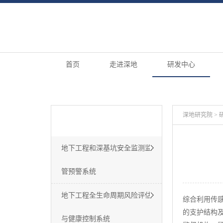
首页
走进深地
研发中心
研发中心
深地研究院
>
Shendi.org
地下工程和深基坑安全监测监
管预警系统
地下工程全生命周期风险评估
综合利用传
的支护结构
与健康控制系统