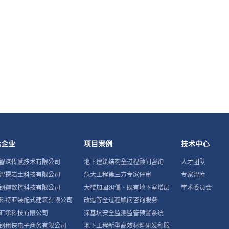
化企业
项目案例
技术中心
智深传感技术有限公司
地下建筑结构全过程顾问咨询
人才团队
智探岩土科技有限公司
危大工程第三方专家评审
专家智库
钢迦数控科技有限公司
大楼加固纠偏、既有地下室增层
学术委员会
科特亚装配式建筑有限公司
改造等全过程顾问咨询服务
汇承科技有限公司
深基坑安全监测监管预警系统
钢租侠电子商务有限公司
地下工程新型高效材料研发和服