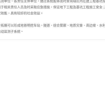
监测单位、各责任主体单位，通过系统能够及时查询辖区内在建工程基坑
利于相关责任人员及时采取应急措施，保证地下工程及基坑工程施工安全
管效能，具有较好的社会效益。
步拓展可以形成地铁明挖车站、隧道、综合管廊、地质灾害、高边坡、水
自动监测子系统。