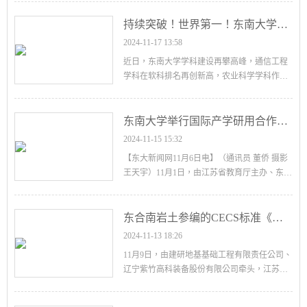
大学获江苏省科学技术奖41项，其中牵头获一
等奖……
持续突破！世界第一！东南大学学科建设再攀高峰！
2024-11-17 13:58
近日，东南大学学科建设再攀高峰，通信工程
学科在软科排名再创新高，农业科学学科作为
第17个学科入选ESI全球前1%学科。……
东南大学举行国际产学研用合作会议新能源及电气化交通学术专场活动
2024-11-15 15:32
【东大新闻网11月6日电】（通讯员 董侨 摄影
王天宇）11月1日，由江苏省教育厅主办、东南
大学与中国矿业大学联合承办的第二届国际产
学研用合作会议新能源及电气化交通学术专场
活……
东合南岩土参编的CECS标准《自平衡静压植桩施工技术规程（送审稿）》通过审
2024-11-13 18:26
11月9日，由建研地基基础工程有限责任公司、
辽宁紫竹高科装备股份有限公司牵头，江苏东
合南岩土科技股份有限公司（李仁民、刘飞）
等多家单位参编制定的中国工程建设标准化协