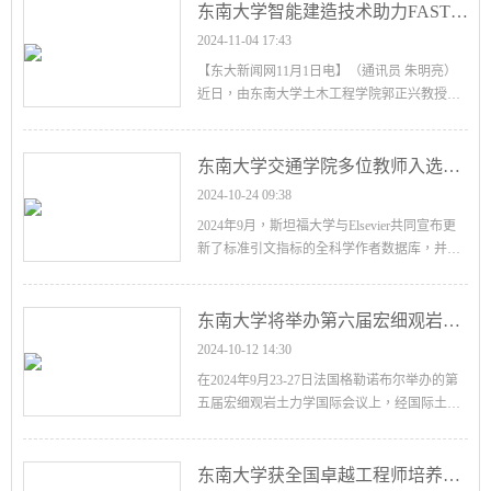
会……
东南大学智能建造技术助力FAST项目索驱动滑车系统维护
2024-11-04 17:43
【东大新闻网11月1日电】（通讯员 朱明亮）
近日，由东南大学土木工程学院郭正兴教授和
朱明亮副教授团队承担的《FAST项目索驱动滑
车维护系统方案设计》项目顺利通过中国科学
院国……
东南大学交通学院多位教师入选全球前2%顶尖科学家榜单
2024-10-24 09:38
2024年9月，斯坦福大学与Elsevier共同宣布更
新了标准引文指标的全科学作者数据库，并发
布了第七版《全球前2%顶尖科学家榜单202
4》。该榜单基于Scopus数据库的引用数据进行
深入分析，以……
东南大学将举办第六届宏细观岩土力学国际会议（IS-Nanjing 2028）
2024-10-12 14:30
在2024年9月23-27日法国格勒诺布尔举办的第
五届宏细观岩土力学国际会议上，经国际土力
学与岩土工程学会（ISSMGE）TC105 宏细观
岩土力学（Geomechanics from micro to macro）
专委会投票选举，历……
东南大学获全国卓越工程师培养改革优秀案例